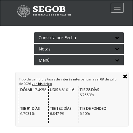
Toggle
naviga
Consulta por Fecha
Notas
Menú
Tipo de cambio y tasas de interés interbancarias al
08 de julio
de 2026
ver histórico
DÓLAR
17.4958
UDIS
8.810116
TIIE 28 DÍAS
6.7559%
TIIE 91 DÍAS
TIIE 182 DÍAS
TIIE DE FONDEO
6.7931%
6.8474%
6.50%