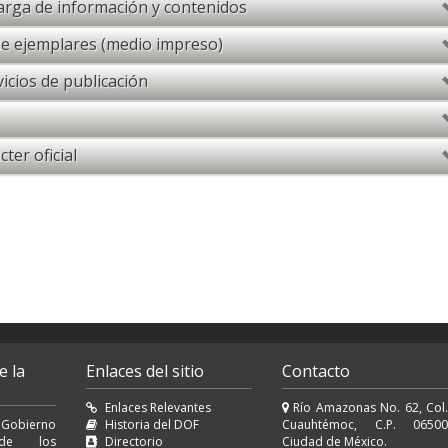
arga de información y contenidos
e ejemplares (medio impreso)
icios de publicación
ter oficial
e la
Enlaces del sitio
Contacto
Enlaces Relevantes
Río Amazonas No. 62, Col.
 Gobierno
Historia del DOF
Cuauhtémoc, C.P. 06500
l de los
Directorio
Ciudad de México.