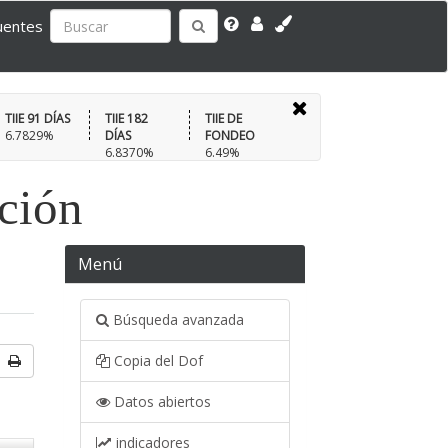
uentes
TIIE 91 DÍAS
TIIE 182
TIIE DE
6.7829%
DÍAS
FONDEO
6.8370%
6.49%
ación
Menú
Búsqueda avanzada
Copia del Dof
Datos abiertos
indicadores