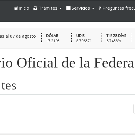
inicio
Trámites
Servicios
Preguntas frec
as al
07 de agosto
DÓLAR
UDIS
TIIE 28 DÍAS
17.2195
8.796571
6.7458%
io Oficial de la Feder
ntes