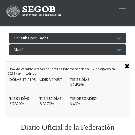
Togg
navig
Consulta por Fecha
Menú
Tipo de cambio y tasas de interés interbancarias al
07 de agosto de
2026
ver histórico
DÓLAR
17.2195
UDIS
8.796571
TIIE 28 DÍAS
6.7458%
TIIE 91 DÍAS
TIIE 182 DÍAS
TIIE DE FONDEO
6.7829%
6.8370%
6.49%
Diario Oficial de la Federación