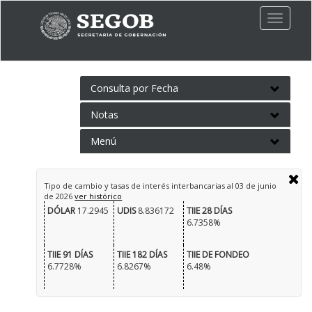
Toggle
naviga
Consulta por Fecha
Notas
Menú
Tipo de cambio y tasas de interés interbancarias al
03 de junio
de 2026
ver histórico
DÓLAR
17.2945
UDIS
8.836172
TIIE 28 DÍAS
6.7358%
TIIE 91 DÍAS
TIIE 182 DÍAS
TIIE DE FONDEO
6.7728%
6.8267%
6.48%