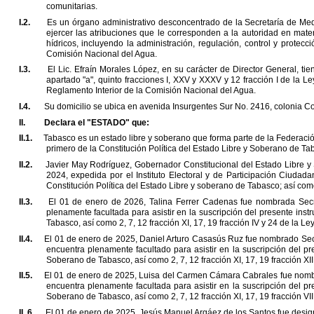
comunitarias.
I.2.
Es un órgano administrativo desconcentrado de la Secretaría de Me
ejercer las atribuciones que le corresponden a la autoridad en
mater
hídricos, incluyendo la
administración, regulación, control y protecc
Comisión Nacional del Agua.
I.3.
El Lic. Efraín Morales López, en su carácter de Director General, tie
apartado
"
a
"
, quinto fracciones I, XXV y XXXV y 12 fracción I
de la Le
Reglamento Interior de
la Comisión Nacional del Agua.
I.4.
Su domicilio se ubica en avenida Insurgentes Sur No. 2416, colonia Cop
II.
Declara el
"
ESTADO
"
que:
II.1.
Tabasco es un estado libre y soberano que forma parte de la Federaci
primero de la Constitución Política del Estado Libre y
Soberano de Tab
II.2.
Javier May Rodríguez, Gobernador Constitucional del Estado Libre 
2024, expedida por el Instituto Electoral y de
Participación Ciudada
Constitución
Política del Estado Libre y soberano de Tabasco; así como
II.3.
El 01 de enero de 2026, Talina Ferrer Cadenas fue nombrada Secre
plenamente facultada para asistir en la suscripción del presente
inst
Tabasco, así como 2, 7, 12
fracción XI, 17, 19 fracción IV y 24 de la 
II.4.
El 01 de enero de 2025, Daniel Arturo Casasús Ruz fue nombrado Se
encuentra plenamente facultado para asistir en la
suscripción del p
Soberano de Tabasco,
así como 2, 7, 12 fracción XI, 17, 19 fracción X
II.5.
El 01 de enero de 2025, Luisa del Carmen Cámara Cabrales fue nomb
encuentra plenamente facultada para asistir en la
suscripción del p
Soberano de Tabasco,
así como 2, 7, 12 fracción XI, 17, 19 fracción V
II. 6.
El 01 de enero de 2025, Jesús Manuel Argáez de los Santos fue desig