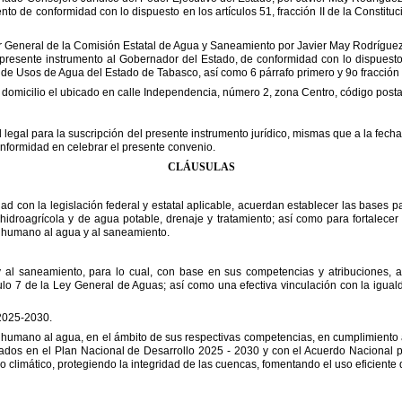
nto de conformidad con lo dispuesto en los artículos 51, fracción II de la Constituc
 General de la Comisión
Estatal de Agua y Saneamiento por Javier May Rodríguez
 presente instrumento al Gobernador del Estado, de conformidad con lo dispuest
 Ley de Usos de Agua del Estado de Tabasco, así como
6 párrafo primero y 9o fracción
 domicilio el ubicado en calle
Independencia, número 2, zona Centro, código posta
 legal para la suscripción del
presente instrumento jurídico, mismas que a la fecha
nformidad en celebrar el presente convenio.
CLÁUSULAS
ad con la legislación federal
y estatal aplicable, acuerdan establecer las bases p
hidroagrícola y de agua potable, drenaje y tratamiento; así como para fortalecer
 humano al agua y al saneamiento.
al saneamiento, para lo cual,
con base en sus competencias y atribuciones, a
ulo 7
de la Ley General de Aguas; así como una efectiva vinculación con la iguald
025-2030.
o humano al agua, en el
ámbito de sus respectivas competencias, en cumplimiento a 
ados en el Plan Nacional de Desarrollo 2025
-
2030 y con el Acuerdo Nacional 
io climático, protegiendo la integridad de las cuencas, fomentando el uso
eficiente