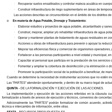
·
Recuperar suelos ensalitrados y controlar maleza acuática en cuerp
·
Construir infraestructura de riego suplementario en áreas de temporal
Las acciones descritas se circunscribirán en el ámbito de los distritos d
o
En materia de Agua Potable, Drenaje y Tratamiento:
·
Elaborar estudios y proyectos de agua potable, alcantarillado y sane
·
Construir, mejorar, ampliar y/o rehabilitar infraestructura de agua pota
·
Operar y mantener plantas de tratamiento de aguas residuales en zo
·
Acciones u obras de infraestructura para prevenir o apoyar la reducci
·
Mejorar las eficiencias física y comercial de organismos operadores,
·
Fortalecer a las personas participantes a nivel estatal y municipal, e
·
Capacitar al personal que participa en la prestación de los servicios 
·
Fomentar y ampliar la cobertura de desinfección y la eliminación o d
·
Promover la participación social de la población a beneficiar, de ma
Cuando se determine la necesidad de instrumentar acciones que no estén incl
Las
"
PARTES
"
atenderán oportunamente, y dentro de su marco legal de actua
QUINTA -
DE LA FORMALIZACIÓN Y EJECUCIÓN DE LAS ACCIONES.
La implementación y ejecución de las acciones referidas en la cláusula cu
formalizarán a través de anexos de ejecución y técnicos, convenios de concertac
Adicionalmente las
"
PARTES
"
podrán formalizar de común acuerdo, activid
técnica e intercambio de información, entre otras.
SEXTA -
RECURSOS PRESUPUESTALES.