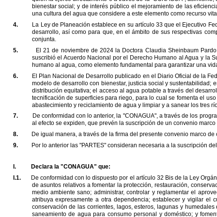
bienestar social; y de
interés público el mejoramiento de las eficienc
una cultura del agua que considere a este elemento como recurso vita
4.
La Ley de Planeación establece en su artículo 33 que el Ejecutivo Fe
desarrollo, así como para que, en el ámbito de sus
respectivas comp
conjunta.
5.
El 21 de noviembre de 2024 la Doctora Claudia Sheinbaum Pardo, 
suscribió el Acuerdo Nacional por el Derecho Humano al Agua y la
S
humano al agua, como elemento
fundamental para garantizar una vid
6.
El Plan Nacional de Desarrollo publicado en el Diario Oficial de la Fed
modelo de desarrollo con bienestar, justicia social y
sustentabilidad; 
distribución
equitativa; el acceso al agua potable a través del desarro
tecnificación de superficies para riego, para lo cual se fomenta el
uso
abastecimiento y reciclamiento
de agua y limpiar y a sanear los tres r
7.
De conformidad con lo anterior, la
"
CONAGUA
"
,
a través de los progr
al efecto se expiden, que prevén la suscripción de un
convenio marco d
8.
De igual manera, a través de la firma del presente convenio marco de
9.
Por lo anterior las
"
PARTES
"
consideran necesaria a
la suscripción de
I.
Declara la
"
CONAGUA
"
que:
I.1.
De conformidad con lo dispuesto por el artículo 32 Bis de la Ley Orgán
de asuntos relativos a fomentar la protección,
restauración, conserva
medio
ambiente sano; administrar, controlar y reglamentar el aprov
atribuya expresamente a otra dependencia; establecer y vigilar el
c
conservación de las corrientes,
lagos, esteros, lagunas y humedales d
saneamiento de agua para consumo personal y doméstico; y foment