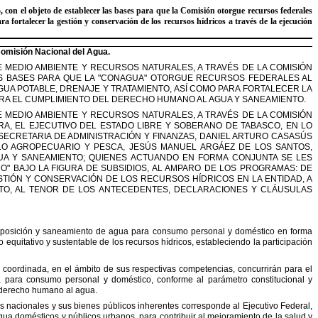
 con el objeto de establecer las bases para que la
Comisión otorgue recursos federales
ra fortalecer la
gestión y conservación de los recursos hídricos a través de la ejecución
omisión Nacional del Agua.
 MEDIO AMBIENTE Y RECURSOS NATURALES, A
TRAVÉS DE LA COMISIÓN
S BASES PARA
QUE LA
"
CONAGUA
"
OTORGUE RECURSOS FEDERALES AL
GUA POTABLE, DRENAJE Y TRATAMIENTO, ASÍ COMO PARA FORTALECER
LA
ARA EL CUMPLIMIENTO DEL DERECHO
HUMANO AL AGUA Y SANEAMIENTO.
 MEDIO AMBIENTE Y RECURSOS NATURALES, A
TRAVÉS DE LA COMISIÓN
RA, EL EJECUTIVO DEL
ESTADO LIBRE Y SOBERANO DE TABASCO, EN LO
SECRETARIA DE ADMINISTRACIÓN Y FINANZAS, DANIEL ARTURO CASASÚS
LO AGROPECUARIO Y PESCA, JESÚS MANUEL ARGÁEZ DE
LOS SANTOS,
UA Y SANEAMIENTO; QUIENES
ACTUANDO EN FORMA CONJUNTA SE LES
DO
"
BAJO LA FIGURA DE SUBSIDIOS, AL AMPARO DE LOS PROGRAMAS: DE
STIÓN Y CONSERVACIÓN DE LOS RECURSOS HÍDRICOS EN LA
ENTIDAD, A
O, AL TENOR DE LOS
ANTECEDENTES, DECLARACIONES Y CLÁUSULAS
sposición y saneamiento de agua para
consumo personal y doméstico en forma
o
equitativo y sustentable de los recursos hídricos, estableciendo la participación
 coordinada, en el ámbito de sus respectivas
competencias, concurrirán para el
ua para consumo
personal y doméstico, conforme al parámetro constitucional y
l derecho humano al agua.
s nacionales y sus bienes públicos inherentes
corresponde al Ejecutivo Federal,
agua
domésticos y públicos urbanos, para contribuir al mejoramiento de la salud y