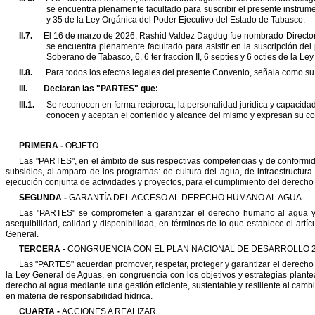
se encuentra plenamente facultado para suscribir el presente
instrume
y 35 de la Ley
Orgánica del Poder Ejecutivo del Estado de Tabasco.
II.7.
El 16 de marzo de 2026, Rashid Valdez Dagdug fue nombrado Director
se encuentra plenamente facultado para asistir en la
suscripción del
Soberano de Tabasco,
6, 6 ter fracción II, 6 septies y 6 octies de la
II.8.
Para todos los efectos legales del presente Convenio, señala como
su
III.
Declaran las
"
PARTES
"
que:
III.1.
Se reconocen en forma recíproca, la personalidad jurídica y capacidad
conocen y aceptan el contenido y alcance del mismo y
expresan su co
PRIMERA -
OBJETO.
Las
"
PARTES
"
, en el ámbito de sus respectivas competencias y de conformid
subsidios, al amparo de los programas: de cultura del agua, de infraestructura
ejecución conjunta de actividades y proyectos, para el
cumplimiento del derecho
SEGUNDA -
GARANTÍA DEL ACCESO AL DERECHO HUMANO AL AGUA.
Las
"
PARTES
"
se comprometen a garantizar el derecho humano al agua y 
asequibilidad, calidad y disponibilidad, en términos de lo que establece el artíc
General.
TERCERA
-
CONGRUENCIA CON EL PLAN NACIONAL DE DESARROLLO 2
Las
"
PARTES
"
acuerdan promover, respetar, proteger y garantizar el derech
la Ley General de Aguas, en congruencia con los objetivos y estrategias
plante
derecho al agua mediante una gestión eficiente,
sustentable y resiliente al camb
en materia de
responsabilidad hídrica.
CUARTA -
ACCIONES A REALIZAR.