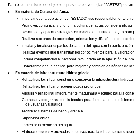
Para el cumplimiento del objeto del presente convenio, las
"
PARTES
"
podrán 
o
En materia de Cultura del Agua:
·
Impulsar que la población del
"
ESTADO
"
use responsablemente el rec
·
Promover, comunicar y difundir la cultura del agua, considerando su n
·
Desarrollar y aplicar estrategias en materia de cultura del agua para
·
Realizar acciones de promoción, orientación y difusión de conocimie
·
Instalar y fortalecer espacios de cultura del agua con la participación
·
Realizar eventos que transmitan los conocimientos para la valoración 
·
Formar competencias al personal involucrado en la ejecución del prog
·
Elaborar material didáctico, para mejorar y cambiar los hábitos de l
o
En materia de Infraestructura Hidroagrícola:
·
Rehabilitar, tecnificar, construir o conservar la infraestructura hidroagr
·
Rehabilitar, tecnificar o reponer pozos profundos.
·
Adquirir y rehabilitar integralmente maquinaria y equipo para la cons
·
Capacitar y otorgar asistencia técnica para fomentar el uso eficiente
de usuarias y usuarios.
·
Tecnificar sistemas de riego y drenaje.
·
Supervisar obras.
·
Fomentar la medición del agua.
·
Elaborar estudios y proyectos ejecutivos para la rehabilitación o tecni