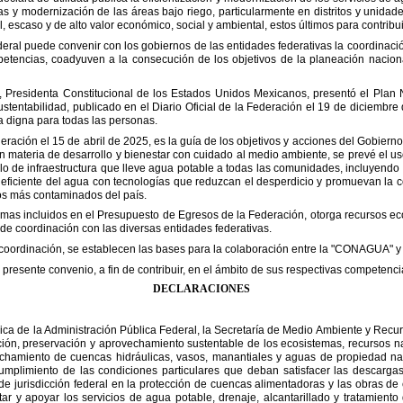
ias y modernización de las áreas bajo riego,
particularmente en distritos y unidad
l,
escaso y de alto valor económico, social y ambiental, estos últimos para contribui
deral puede convenir con los
gobiernos de las entidades federativas la coordinaci
etencias, coadyuven a la consecución de los objetivos de la planeación nacion
Presidenta Constitucional de los
Estados Unidos Mexicanos, presentó el Plan N
ustentabilidad, publicado en el Diario Oficial de la Federación el 19 de diciembre
a digna para todas las personas.
eración el 15 de abril de
2025, es la guía de los objetivos y acciones del Gobiern
en materia de desarrollo y bienestar con cuidado al medio ambiente, se prevé el
us
llo de infraestructura que lleve agua
potable a todas las comunidades, incluyendo 
 eficiente del agua con tecnologías que reduzcan el desperdicio y promuevan la 
íos más contaminados del país.
amas incluidos en el
Presupuesto de Egresos de la Federación, otorga recursos eco
e coordinación con las diversas entidades federativas.
 coordinación, se establecen
las bases para la colaboración entre la
"
CONAGUA
"
y
l presente convenio, a fin de
contribuir
, en el ámbito de sus respectivas competenci
DECLARACIONES
ica de la Administración
Pública Federal, la Secretaría de Medio Ambiente y Recu
ción, preservación y aprovechamiento sustentable de los ecosistemas,
recursos na
echamiento de cuencas hidráulicas,
vasos, manantiales y aguas de propiedad nac
umplimiento de las condiciones particulares que deban satisfacer las descarg
e jurisdicción federal en la protección de cuencas
alimentadoras y las obras de 
ar y apoyar los
servicios de agua potable, drenaje, alcantarillado y tratamient