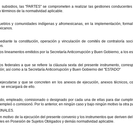
 subsidios, las
"
PARTES
"
se
comprometen a realizar las gestiones conducentes
n
términos de la normatividad aplicable.
pueblos y comunidades
indígenas y afromexicanas, en la implementación, forma
icanos.
ediante la constitución, operación
y vinculación de comités de contraloría soci
os.
los lineamentos emitidos por
la Secretaría Anticorrupción y Buen Gobierno, a los 
os federales a que se refiere la
cláusula sexta del presente instrumento, corre
ón; así
como a la Secretaría Anticorrupción y Buen Gobierno del
"
ESTADO
"
 ejecutarse y que se concreten en
los anexos de ejecución, anexos técnicos, c
e se encargará
de ello.
ado, empleado, comisionado o
designado por cada una de ellas para dar cumplim
, empleó o
comisionó. Por lo anterior, en ningún caso y bajo ningún motivo la otra
ONALES.
 motivo de la ejecución del
presente convenio y los instrumentos que deriven del
es en Posesión de Sujetos Obligados y demás normatividad aplicable.