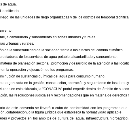
os de agua.
 tecnificado.
e riego, de las unidades de
riego organizadas y de los distritos de temporal tecnific
amiento.
ble, alcantarillado y
saneamiento en zonas urbanas y rurales.
nas urbanas y rurales.
ón de la vulnerabilidad de
la sociedad frente a los efectos del cambio climático.
 prestadores de los
servicios de agua potable, alcantarillado y saneamiento.
n materia de planeación
sectorial, promoción y desarrollo de la atención a las local
o en la operación y
ejecución de los programas.
isminución de sustancias
químicas del agua para consumo humano.
nera organizada en la
gestión, construcción, operación y seguimiento de las obras y
uidas en esta cláusula, la
"
CONAGUA
"
podrá expedir dentro del ámbito de su com
ción, las resoluciones
judiciales y recomendaciones que en materia de derechos
arta de este convenio se llevará
a cabo de conformidad con los programas que 
ión,
colaboración, o la figura jurídica que establezca la normatividad aplicable.
ades y proyectos en los
ámbitos de cultura del agua, infraestructura hidroagríco