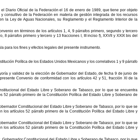
el Diario Oficial de la Federación el 16 de
enero de 1989, que tiene por objeto
 y consultivo
de la Federación en materia de gestión integrada de los recursos
eren la Ley de Aguas Nacionales, su Reglamento y el Reglamento Interior de
la
onvenio en términos de los artículos 1, 4, 9
párrafos primero, segundo y tercero
o, 8
párrafos primero y tercero y 13 fracciones I, III inciso f), XXVII y XXIX bis del
a para los fines y efectos legales del
presente instrumento.
nstitución Política de los Estados Unidos
Mexicanos y los correlativos 1 y 9 párrafo
oría y validez de la elección de
Gobernador del Estado, de fecha 9 de junio de
 presente Convenio de conformidad con los artículos 42 y 51, fracción XI de la
stitucional del Estado Libre y Soberano de
Tabasco, por lo que se encuentra
os 52 párrafo
primero de la Constitución Política del Estado Libre y Soberano de
Gobernador Constitucional del Estado Libre
y Soberano de Tabasco, por lo que se
en
los artículos 52 párrafo primero de la Constitución Política del Estado Libre y
obernador Constitucional del Estado
Libre y Soberano de Tabasco, por lo que se
en
los artículos 52 párrafo primero de la Constitución Política del Estado Libre y
, Gobernador Constitucional del Estado Libre
y Soberano de Tabasco, por lo que