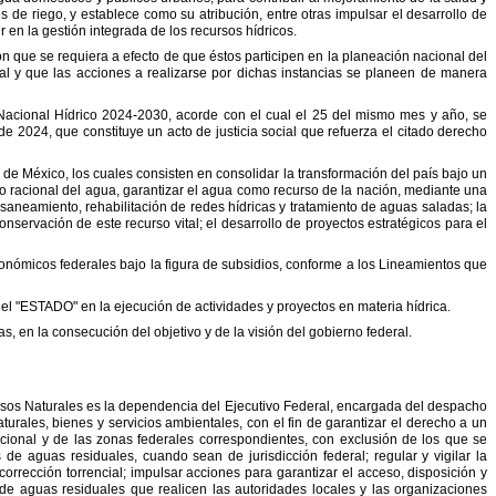
es de riego, y establece como su atribución, entre otras
impulsar el desarrollo de
r en la gestión
integrada de los recursos hídricos.
ón que se requiera a efecto de que éstos
participen en la planeación nacional del
al y
que las acciones a realizarse por dichas instancias se planeen de manera
acional Hídrico 2024-2030, acorde con el cual el 25
del mismo mes y año, se
 de 2024, que
constituye un acto de justicia social que refuerza el citado derecho
o de México, los cuales consisten en
consolidar la transformación del país bajo un
o racional del agua, garantizar el agua como recurso de la nación, mediante una
saneamiento, rehabilitación de redes hídricas y
tratamiento de aguas saladas; la
conservación
de este recurso vital; el desarrollo de proyectos estratégicos para el
nómicos federales bajo la figura de
subsidios, conforme a los Lineamientos que
 el
"
ESTADO
"
en la ejecución de actividades
y proyectos en materia hídrica.
as,
en la consecución del objetivo y de la
visión del gobierno federal.
rsos Naturales es la dependencia del
Ejecutivo Federal, encargada del despacho
turales, bienes y servicios ambientales, con el fin de garantizar el derecho a un
ional y de las zonas federales correspondientes, con
exclusión de los que se
as de aguas
residuales, cuando sean de jurisdicción federal; regular y vigilar la
corrección torrencial; impulsar acciones para garantizar el acceso,
disposición y
o de aguas residuales que realicen las
autoridades locales y las organizaciones