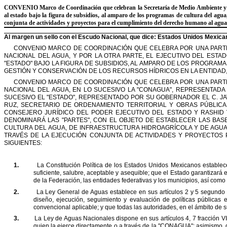
CONVENIO
Marco de Coordinación que celebran la Secretaría de Medio Ambiente y 
al
estado bajo la figura de subsidios, al amparo de los programas de cultura
del agua
conjunta de actividades y proyectos para el
cumplimiento del derecho humano al agua
Al margen un sello con el Escudo Nacional, que dice: Estados Unidos Mexica
CONVENIO MARCO DE COORDINACIÓN QUE CELEBRA POR UNA PARTE
NACIONAL DEL AGUA, Y POR LA OTRA PARTE, EL EJECUTIVO DEL
ESTAD
"
ESTADO
"
BAJO LA FIGURA DE
SUBSIDIOS, AL AMPARO DE LOS PROGRAMA
GESTIÓN Y CONSERVACIÓN DE LOS RECURSOS HÍDRICOS EN LA ENTIDAD, 
CONVENIO MARCO DE COORDINACIÓN QUE CELEBRA POR UNA PARTE
NACIONAL DEL AGUA, EN LO SUCESIVO LA
"
CONAGUA
"
, REPRESENTADA
SUCESIVO EL
"
ESTADO
"
, REPRESENTADO POR
SU GOBERNADOR EL C. JA
RUZ,
SECRETARIO DE ORDENAMIENTO TERRITORIAL Y OBRAS PÚBLICA
CONSEJERO JURÍDICO DEL PODER EJECUTIVO DEL ESTADO Y RASHID
DENOMINARÁ LAS
"
PARTES
"
, CON EL OBJETO DE
ESTABLECER LAS BAS
CULTURA DEL
AGUA, DE INFRAESTRUCTURA HIDROAGRÍCOLA Y DE AGUA
TRAVÉS DE LA EJECUCIÓN CONJUNTA DE ACTIVIDADES Y PROYECTOS 
SIGUIENTES:
1.
La Constitución Política de los Estados Unidos Mexicanos establece
suficiente, salubre, aceptable y asequible; que el Estado
garantizará 
de la Federación,
las entidades federativas y los municipios, así com
2.
La Ley General de Aguas establece en sus artículos 2 y 5 segundo 
diseño, ejecución, seguimiento y evaluación de políticas públicas
e
convencional aplicable; y que todas
las autoridades, en el ámbito de 
3.
La Ley de Aguas Nacionales dispone en sus artículos 4, 7 fracción VI, 
quien la ejerce directamente o a través de la
"
CONAGUA
"
;
asimismo, d