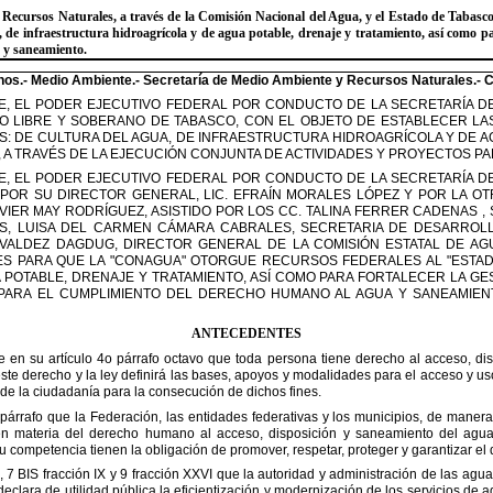
Recursos Naturales, a través
de la Comisión Nacional del Agua, y el Estado de Tabasco,
, de infraestructura hidroagrícola y de agua potable, drenaje y tratamiento, así como pa
 y saneamiento.
nos.- Medio Ambiente.-
Secretaría de Medio Ambiente y Recursos Naturales.- C
, EL PODER EJECUTIVO
FEDERAL POR CONDUCTO DE LA SECRETARÍA DE
O LIBRE Y SOBERANO DE TABASCO, CON EL OBJETO DE ESTABLECER LA
S: DE CULTURA DEL AGUA, DE INFRAESTRUCTURA
HIDROAGRÍCOLA Y DE A
A TRAVÉS DE LA
EJECUCIÓN CONJUNTA DE ACTIVIDADES Y PROYECTOS P
, EL PODER EJECUTIVO
FEDERAL POR CONDUCTO DE LA SECRETARÍA DE
POR SU DIRECTOR GENERAL, LIC. EFRAÍN MORALES LÓPEZ Y POR LA OT
VIER MAY RODRÍGUEZ, ASISTIDO POR LOS CC. TALINA FERRER
CADENAS , 
S, LUISA DEL CARMEN CÁMARA
CABRALES, SECRETARIA DE DESARROL
 VALDEZ
DAGDUG, DIRECTOR GENERAL DE LA COMISIÓN ESTATAL DE AG
ES PARA QUE LA
"
CONAGUA
"
OTORGUE RECURSOS FEDERALES AL
"
ESTA
 POTABLE, DRENAJE Y TRATAMIENTO,
ASÍ COMO PARA FORTALECER LA GE
PARA EL
CUMPLIMIENTO DEL DERECHO HUMANO AL AGUA Y SANEAMIENT
ANTECEDENTES
 en su artículo 4o párrafo
octavo que toda persona tiene derecho al acceso, di
este derecho y la ley definirá las bases, apoyos y modalidades para el acceso y us
o de la ciudadanía para la consecución de
dichos fines.
párrafo que la Federación, las
entidades federativas y los municipios, de manera
n materia del derecho humano al acceso, disposición y saneamiento del ag
su competencia tienen la obligación de promover, respetar,
proteger y garantizar e
7 BIS fracción IX y 9 fracción
XXVI que la autoridad y administración de las agua
eclara de utilidad pública la eficientización y modernización de los servicios de 