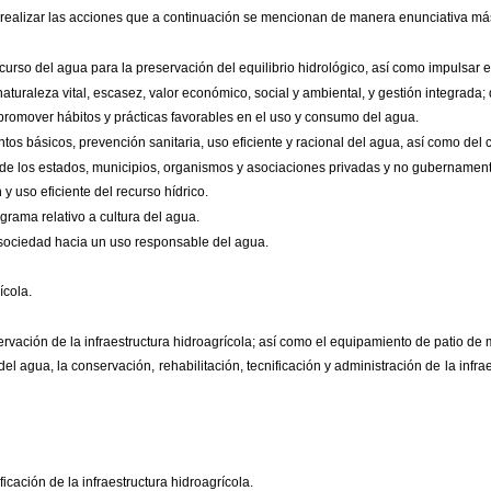
realizar las acciones que a
continuación se mencionan de manera enunciativa más 
urso del agua para la
preservación del equilibrio hidrológico, así como impulsar 
aturaleza vital, escasez,
valor económico, social y ambiental, y gestión integrada;
 promover hábitos y
prácticas favorables en el uso y consumo del agua.
ntos básicos, prevención
sanitaria, uso eficiente y racional del agua, así como del 
 de los estados, municipios,
organismos y asociaciones privadas y no gubernament
y uso eficiente del recurso
hídrico.
rama relativo a cultura del
agua.
a sociedad hacia un uso
responsable del agua.
ícola.
ervación de la
infraestructura hidroagrícola; así como el equipamiento de patio de
 del agua, la conservación,
rehabilitación, tecnificación y administración de la infra
ficación de la
infraestructura hidroagrícola.