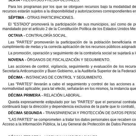
Para los programas por los que se otorguen recursos bajo la modalidad de
recursos estarán sujetos a la disponibilidad y autorizaciones correspondientes e
SÉPTIMA
-
OTRAS PARTICIPACIONES.
El
"
ESTADO
"
promoverá la participación de sus municipios, así como de 
mandatado por el artículo 2 de la Constitución Política de los Estados Unidos
Mex
OCTAVA -
CONTRALORÍA SOCIAL.
Las
"
PARTES
"
promoverán la participación de la población beneficiaria m
cumplimiento de metas y la correcta aplicación de los recursos públicos asignad
La promoción, operación y seguimiento de la contraloría social se sujetará a 
NOVENA -
ÓRGANOS DE FISCALIZACIÓN Y SEGUIMIENTO.
Las acciones de control, vigilancia, seguimiento y evaluación de los recurs
Secretaría Anticorrupción y Buen Gobierno, a la Auditoría Superior de la Federaci
DÉCIMA -
INSTANCIAS DE CONTROL Y SEGUIMIENTO.
Las
"
PARTES
"
llevarán a cabo el seguimiento y control de las acciones a
normatividad aplicable; para tal efecto, señalarán en los mismos, la instancia qu
DÉCIMA PRIMERA -
RELACIÓN LABORAL.
Queda expresamente estipulado por las
"
PARTES
"
que el personal contrat
continuará bajo la dirección y dependencia exclusiva de la parte que lo contrató
DÉCIMA SEGUNDA -
TRANSPARENCIA Y PROTECCIÓN DE DATOS PERS
"LAS PARTES" se comprometen a tratar los datos personales que recaben con
Acceso a la Información Pública, la Ley General de Protección de Datos
Personal