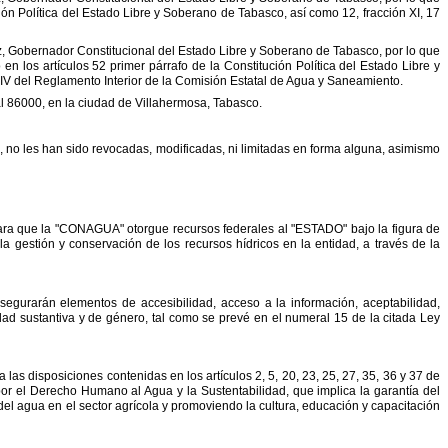
ión
Política del Estado Libre y Soberano de Tabasco, así como 12, fracción XI, 17
, Gobernador Constitucional del Estado
Libre y Soberano de Tabasco, por lo que
o en
los artículos 52 primer párrafo de la Constitución Política del Estado Libre y
 IV del Reglamento Interior de la Comisión Estatal de Agua y
Saneamiento.
l 86000, en la ciudad de Villahermosa,
Tabasco.
, no les han sido revocadas, modificadas, ni
limitadas en forma alguna, asimismo
ara que la
"
CONAGUA
"
otorgue recursos federales al
"
ESTADO
"
bajo la figura de
 la gestión y conservación de
los recursos hídricos en la entidad, a través de la
segurarán elementos de accesibilidad, acceso a la
información, aceptabilidad,
ad sustantiva y de género, tal
como se prevé en el numeral 15 de la citada Ley
las disposiciones contenidas en los artículos 2, 5,
20, 23, 25, 27, 35, 36 y 37 de
por el Derecho Humano
al Agua y la Sustentabilidad, que implica la garantía del
 del agua en el sector agrícola y promoviendo la cultura, educación y capacitación