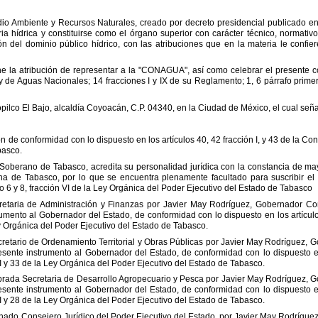
dio Ambiente y Recursos
Naturales, creado por decreto presidencial publicado en 
ia hídrica y constituirse como el órgano superior con carácter técnico, normativo
ión del dominio público hídrico, con las atribuciones que
en la materia le confi
ne la atribución de representar
a la
"
CONAGUA
"
, así como celebrar el presente c
y de Aguas Nacionales; 14 fracciones I y IX de su Reglamento; 1, 6 párrafo primer
ilco El Bajo, alcaldía
Coyoacán, C.P. 04340, en la Ciudad de México, el cual señal
ón de conformidad con lo
dispuesto en los artículos 40, 42 fracción I, y 43 de la Co
asco.
y Soberano de Tabasco,
acredita su personalidad jurídica con la constancia de may
na de Tabasco, por lo que se encuentra plenamente facultado para suscribir
el
 6 y 8, fracción VI de la Ley Orgánica del
Poder Ejecutivo del Estado de Tabasco
taria de Administración y
Finanzas por Javier May Rodríguez, Gobernador Con
rumento al Gobernador del Estado, de conformidad con lo dispuesto en los artícul
Ley Orgánica del Poder Ejecutivo del Estado de Tabasco.
cretario de Ordenamiento
Territorial y Obras Públicas por Javier May Rodríguez, 
resente instrumento al Gobernador del Estado, de conformidad con lo dispuesto 
III y 33 de la Ley Orgánica del Poder Ejecutivo del
Estado de Tabasco.
rada Secretaria de
Desarrollo Agropecuario y Pesca por Javier May Rodríguez, G
resente instrumento al Gobernador del Estado, de conformidad con lo dispuesto 
III y 28 de la Ley Orgánica del Poder Ejecutivo del
Estado de Tabasco.
nado Consejero Jurídico del
Poder Ejecutivo del Estado, por Javier May Rodríguez