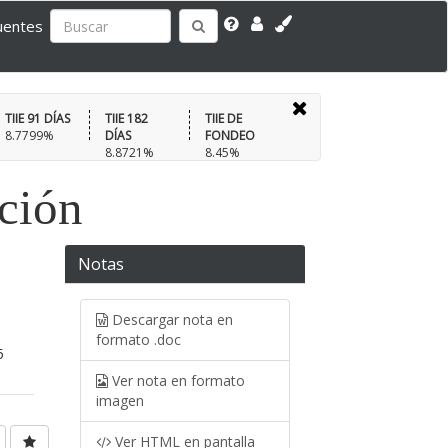
uentes
TIIE 91 DÍAS
TIIE 182
TIIE DE
8.7799%
DÍAS
FONDEO
8.8721%
8.45%
ación
Notas
Descargar nota en
formato .doc
5
Ver nota en formato
imagen
Ver HTML en pantalla