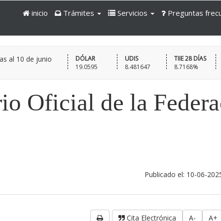
inicio
Trámites
Servicios
Preguntas frec
as al
10 de junio
DÓLAR
UDIS
TIIE 28 DÍAS
19.0595
8.481647
8.7168%
io Oficial de la Feder
Publicado el: 10-06-202
Cita Electrónica
A-
A+