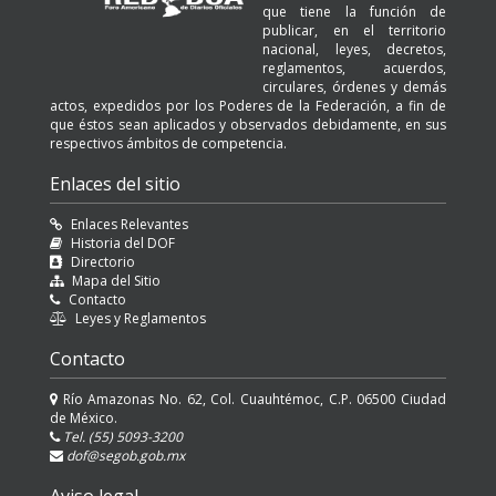
que tiene la función de
publicar, en el territorio
nacional, leyes, decretos,
reglamentos, acuerdos,
circulares, órdenes y demás
actos, expedidos por los Poderes de la Federación, a fin de
que éstos sean aplicados y observados debidamente, en sus
respectivos ámbitos de competencia.
Enlaces del sitio
Enlaces Relevantes
Historia del DOF
Directorio
Mapa del Sitio
Contacto
Leyes y Reglamentos
Contacto
Río Amazonas No. 62, Col. Cuauhtémoc, C.P. 06500 Ciudad
de México.
Tel. (55) 5093-3200
dof@segob.gob.mx
Aviso legal