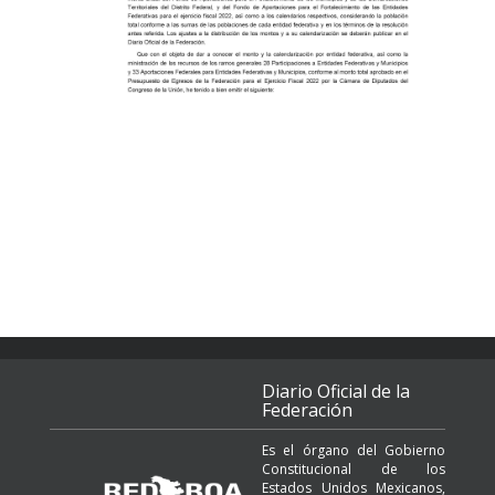
Diario Oficial de la
Federación
Es el órgano del Gobierno
Constitucional de los
Estados Unidos Mexicanos,