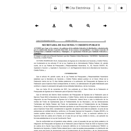
Cita Electrónica
A-
A+