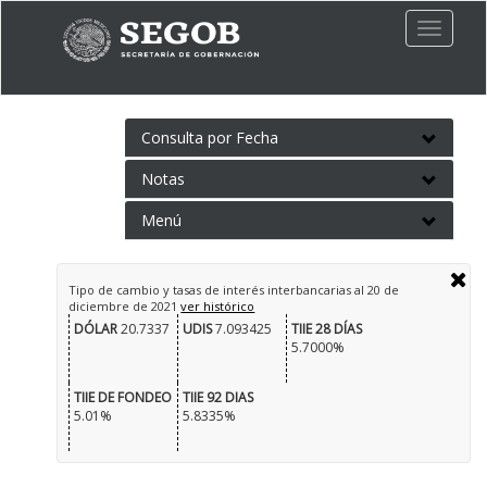
Toggle
naviga
Consulta por Fecha
Notas
Menú
Tipo de cambio y tasas de interés interbancarias al
20 de
diciembre de 2021
ver histórico
DÓLAR
20.7337
UDIS
7.093425
TIIE 28 DÍAS
5.7000%
TIIE DE FONDEO
TIIE 92 DIAS
5.01%
5.8335%