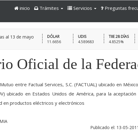
inicio
Trámites
Servicios
Preguntas frec
as al
13 de mayo
DÓLAR
UDIS
TIIE 28 DÍAS
11.6656
4.589683
4.8525%
io Oficial de la Feder
Mutuo entre Factual Services, S.C. (FACTUAL) ubicado en México
UV) ubicado en Estados Unidos de América, para la aceptación
d en productos eléctricos y electrónicos
MIA
Publicado el: 13-05-201