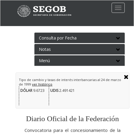
Toggle
naviga
Consulta por Fecha
Notas
Menú
Tipo de cambio y tasas de interés interbancarias al
24 de marzo
de 1999
ver histórico
DÓLAR
9.6723
UDIS
2.491421
Diario Oficial de la Federación
Convocatoria para el concesionamiento de la