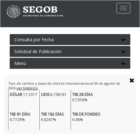
Toggle
naviga
Consulta por Fecha
Solicitud de Publicación
Menú
Tipo de cambio y tasas de interés interbancarias al
06 de agosto de
2026
ver histórico
DÓLAR
17.2317
UDIS
8.796181
TIIE 28 DÍAS
6.7358%
TIIE 91 DÍAS
TIIE 182 DÍAS
TIIE DE FONDEO
6.7728%
6.8267%
6.48%