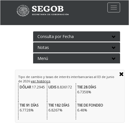
Toggle
naviga
Consulta por Fecha
Notas
Menú
Tipo de cambio y tasas de interés interbancarias al
03 de junio
de 2026
ver histórico
DÓLAR
17.2945
UDIS
8.836172
TIIE 28 DÍAS
6.7358%
TIIE 91 DÍAS
TIIE 182 DÍAS
TIIE DE FONDEO
6.7728%
6.8267%
6.48%