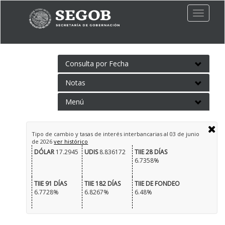
Toggle
naviga
Consulta por Fecha
Notas
Menú
Tipo de cambio y tasas de interés interbancarias al
03 de junio
de 2026
ver histórico
DÓLAR
17.2945
UDIS
8.836172
TIIE 28 DÍAS
6.7358%
TIIE 91 DÍAS
TIIE 182 DÍAS
TIIE DE FONDEO
6.7728%
6.8267%
6.48%