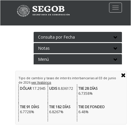
Toggle
naviga
Consulta por Fecha
Notas
Menú
Tipo de cambio y tasas de interés interbancarias al
03 de junio
de 2026
ver histórico
DÓLAR
17.2945
UDIS
8.836172
TIIE 28 DÍAS
6.7358%
TIIE 91 DÍAS
TIIE 182 DÍAS
TIIE DE FONDEO
6.7728%
6.8267%
6.48%