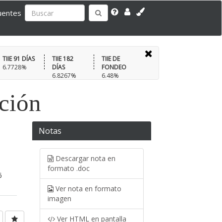
uentes
TIIE 91 DÍAS
TIIE 182
TIIE DE
6.7728%
DÍAS
FONDEO
6.8267%
6.48%
ación
Notas
Descargar nota en
formato .doc
6
Ver nota en formato
imagen
Ver HTML en pantalla