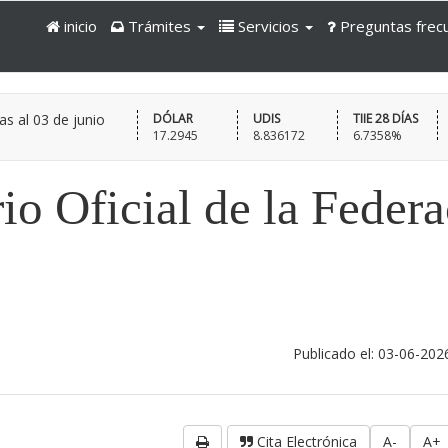
inicio
Trámites
Servicios
Preguntas frec
as al
03 de junio
DÓLAR
UDIS
TIIE 28 DÍAS
17.2945
8.836172
6.7358%
io Oficial de la Feder
Publicado el: 03-06-202
Cita Electrónica
A-
A+