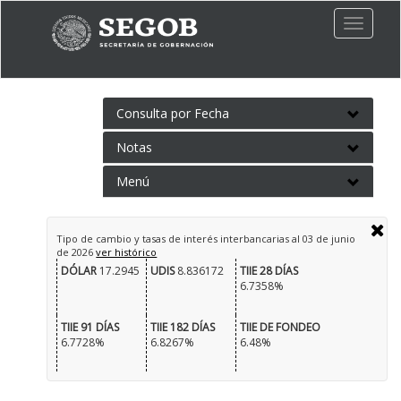
Toggle
naviga
Consulta por Fecha
Notas
Menú
Tipo de cambio y tasas de interés interbancarias al
03 de junio
de 2026
ver histórico
DÓLAR
17.2945
UDIS
8.836172
TIIE 28 DÍAS
6.7358%
TIIE 91 DÍAS
TIIE 182 DÍAS
TIIE DE FONDEO
6.7728%
6.8267%
6.48%