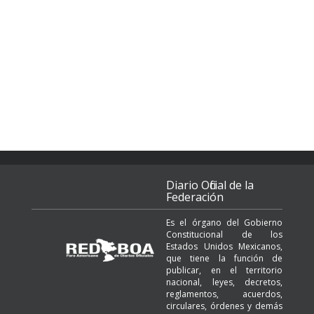
Diario Oficial de la
Federación
Es el órgano del Gobierno
Constitucional de los
Estados Unidos Mexicanos,
que tiene la función de
publicar, en el territorio
nacional, leyes, decretos,
reglamentos, acuerdos,
circulares, órdenes y demás