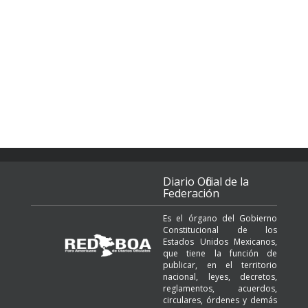
Diario Oficial de la
Federación
Es el órgano del Gobierno
Constitucional de los
Estados Unidos Mexicanos,
que tiene la función de
publicar, en el territorio
nacional, leyes, decretos,
reglamentos, acuerdos,
circulares, órdenes y demás