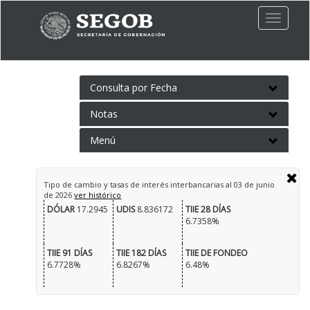
Toggle
naviga
Consulta por Fecha
Notas
Menú
Tipo de cambio y tasas de interés interbancarias al
03 de junio
de 2026
ver histórico
DÓLAR
17.2945
UDIS
8.836172
TIIE 28 DÍAS
6.7358%
TIIE 91 DÍAS
TIIE 182 DÍAS
TIIE DE FONDEO
6.7728%
6.8267%
6.48%