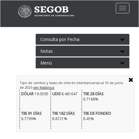
Toggle
naviga
Consulta por Fecha
Notas
Menú
Tipo de cambio y tasas de interés interbancarias al
10 de junio
de 2025
ver histórico
DÓLAR
19.0595
UDIS
8.481647
TIIE 28 DÍAS
8.7168%
TIIE 91 DÍAS
TIIE 182 DÍAS
TIIE DE FONDEO
8.7799%
8.8721%
8.45%