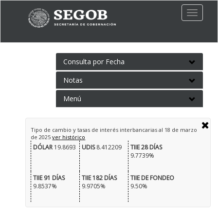
Toggle
naviga
Consulta por Fecha
Notas
Menú
Tipo de cambio y tasas de interés interbancarias al
18 de marzo
de 2025
ver histórico
DÓLAR
19.8693
UDIS
8.412209
TIIE 28 DÍAS
9.7739%
TIIE 91 DÍAS
TIIE 182 DÍAS
TIIE DE FONDEO
9.8537%
9.9705%
9.50%