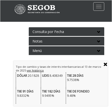
Toggle
naviga
Consulta por Fecha
Notas
Menú
Tipo de cambio y tasas de interés interbancarias al
13 de marzo
de 2025
ver histórico
DÓLAR
20.1828
UDIS
8.408349
TIIE 28 DÍAS
9.7538%
TIIE 91 DÍAS
TIIE 182 DÍAS
TIIE DE FONDEO
9.8332%
9.9495%
9.48%