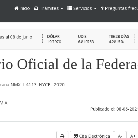
inicio
Trámites
Servicios
Preguntas frec
as al
08 de junio
DÓLAR
UDIS
TIIE 28 DÍAS
19.7970
6.810753
4.2815%
io Oficial de la Feder
xicana NMX-I-4113-NYCE- 2020.
MIA
Publicado el: 08-06-202
Cita Electrónica
A-
A+