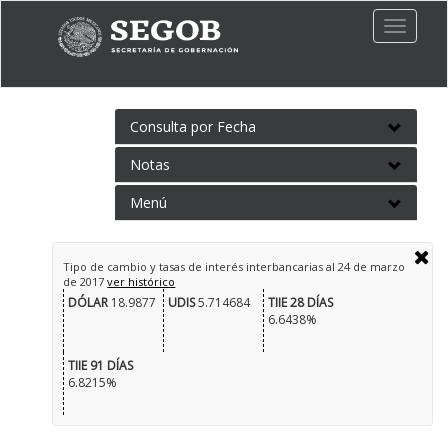
Toggle
naviga
Consulta por Fecha
Notas
Menú
Tipo de cambio y tasas de interés interbancarias al
24 de marzo
de 2017
ver histórico
DÓLAR
18.9877
UDIS
5.714684
TIIE 28 DÍAS
6.6438%
TIIE 91 DÍAS
6.8215%