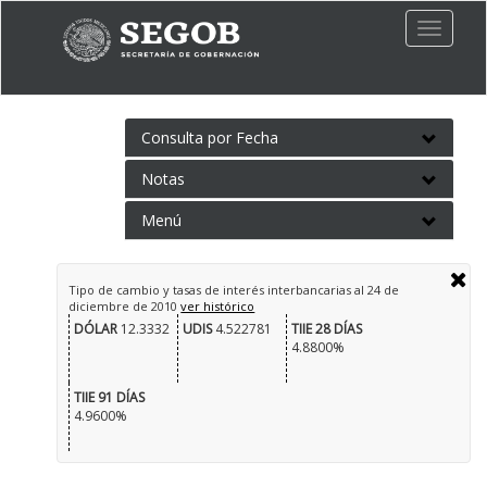
Toggle
naviga
Consulta por Fecha
Notas
Menú
Tipo de cambio y tasas de interés interbancarias al
24 de
diciembre de 2010
ver histórico
DÓLAR
12.3332
UDIS
4.522781
TIIE 28 DÍAS
4.8800%
TIIE 91 DÍAS
4.9600%