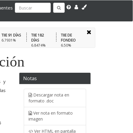
uentes
TIIE 91 DÍAS
TIIE 182
TIIE DE
6.7931%
DÍAS
FONDEO
6.8474%
6.50%
ación
Notas
s y
las
Descargar nota en
formato .doc
Ver nota en formato
imagen
6
Ver HTML en pantalla