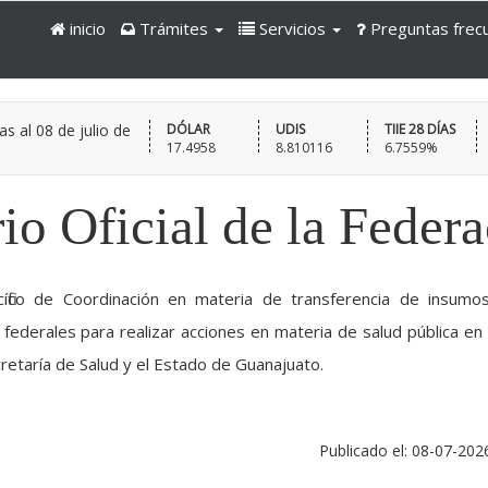
inicio
Trámites
Servicios
Preguntas frec
as al
08 de julio de
DÓLAR
UDIS
TIIE 28 DÍAS
17.4958
8.810116
6.7559%
io Oficial de la Feder
cífico de Coordinación en materia de transferencia de insumo
federales para realizar acciones en materia de salud pública en 
retaría de Salud y el Estado de Guanajuato.
Publicado el: 08-07-202