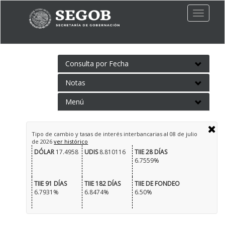
Toggle
naviga
Consulta por Fecha
Notas
Menú
Tipo de cambio y tasas de interés interbancarias al
08 de julio
de 2026
ver histórico
DÓLAR
17.4958
UDIS
8.810116
TIIE 28 DÍAS
6.7559%
TIIE 91 DÍAS
TIIE 182 DÍAS
TIIE DE FONDEO
6.7931%
6.8474%
6.50%