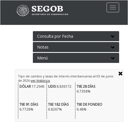
Toggle
naviga
Consulta por Fecha
Notas
Menú
Tipo de cambio y tasas de interés interbancarias al
03 de junio
de 2026
ver histórico
DÓLAR
17.2945
UDIS
8.836172
TIIE 28 DÍAS
6.7358%
TIIE 91 DÍAS
TIIE 182 DÍAS
TIIE DE FONDEO
6.7728%
6.8267%
6.48%