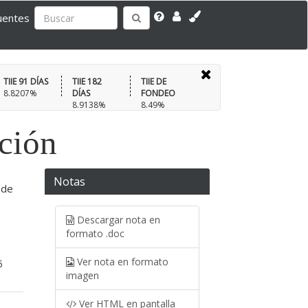
uentes
TIIE 91 DÍAS
TIIE 182
TIIE DE
8.8207%
DÍAS
FONDEO
8.9138%
8.49%
ación
Notas
 de
Descargar nota en
formato .doc
Ver nota en formato
5
imagen
Ver HTML en pantalla