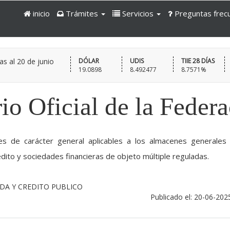
inicio
Trámites
Servicios
Preguntas frec
as al
20 de junio
DÓLAR
UDIS
TIIE 28 DÍAS
19.0898
8.492477
8.7571%
io Oficial de la Feder
nes de carácter general aplicables a los almacenes generales
dito y sociedades financieras de objeto múltiple reguladas.
NDA Y CREDITO PUBLICO
Publicado el: 20-06-202