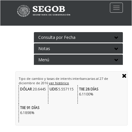
Toggle
naviga
Consulta por Fecha
Notas
Menú
Tipo de cambio y tasas de interés interbancarias al
27 de
diciembre de 2016
ver histórico
DÓLAR
20.6445
UDIS
5.557115
TIIE 28 DÍAS
6.1100%
TIIE 91 DÍAS
6.1898%