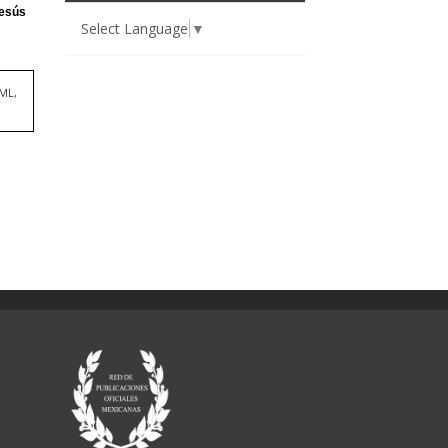
Select Language
▼
TML,