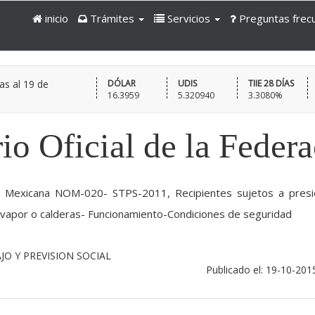
inicio
Trámites
Servicios
Preguntas frec
as al
19 de
DÓLAR
UDIS
TIIE 28 DÍAS
16.3959
5.320940
3.3080%
io Oficial de la Feder
ial Mexicana NOM-020- STPS-2011, Recipientes sujetos a presi
 vapor o calderas- Funcionamiento-Condiciones de seguridad
JO Y PREVISION SOCIAL
Publicado el: 19-10-201