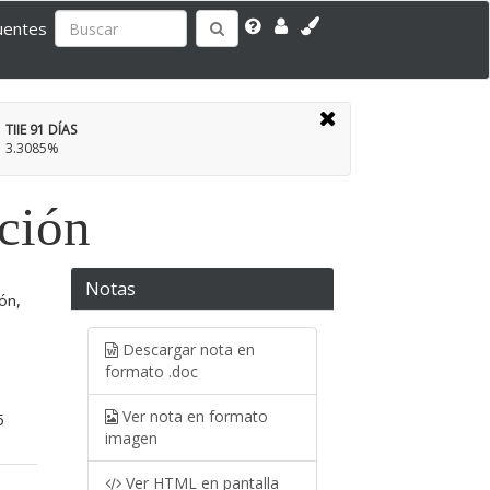
uentes
TIIE 91 DÍAS
3.3085%
ación
Notas
ón,
Descargar nota en
formato .doc
Ver nota en formato
5
imagen
Ver HTML en pantalla