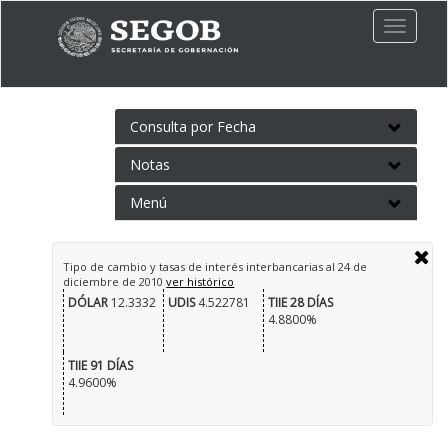
Toggle
naviga
Consulta por Fecha
Notas
Menú
Tipo de cambio y tasas de interés interbancarias al
24 de
diciembre de 2010
ver histórico
DÓLAR
12.3332
UDIS
4.522781
TIIE 28 DÍAS
4.8800%
TIIE 91 DÍAS
4.9600%