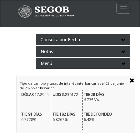
Toggle
naviga
Consulta por Fecha
Notas
Menú
Tipo de cambio y tasas de interés interbancarias al
03 de junio
de 2026
ver histórico
DÓLAR
17.2945
UDIS
8.836172
TIIE 28 DÍAS
6.7358%
TIIE 91 DÍAS
TIIE 182 DÍAS
TIIE DE FONDEO
6.7728%
6.8267%
6.48%