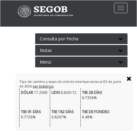
Toggle
naviga
Consulta por Fecha
Notas
Menú
Tipo de cambio y tasas de interés interbancarias al
03 de junio
de 2026
ver histórico
DÓLAR
17.2945
UDIS
8.836172
TIIE 28 DÍAS
6.7358%
TIIE 91 DÍAS
TIIE 182 DÍAS
TIIE DE FONDEO
6.7728%
6.8267%
6.48%