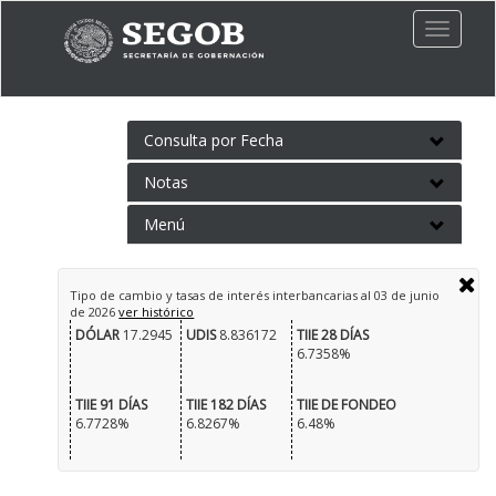
Toggle
naviga
Consulta por Fecha
Notas
Menú
Tipo de cambio y tasas de interés interbancarias al
03 de junio
de 2026
ver histórico
DÓLAR
17.2945
UDIS
8.836172
TIIE 28 DÍAS
6.7358%
TIIE 91 DÍAS
TIIE 182 DÍAS
TIIE DE FONDEO
6.7728%
6.8267%
6.48%