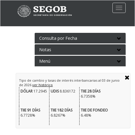
Toggle
naviga
Consulta por Fecha
Notas
Menú
Tipo de cambio y tasas de interés interbancarias al
03 de junio
de 2026
ver histórico
DÓLAR
17.2945
UDIS
8.836172
TIIE 28 DÍAS
6.7358%
TIIE 91 DÍAS
TIIE 182 DÍAS
TIIE DE FONDEO
6.7728%
6.8267%
6.48%