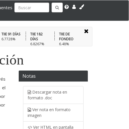
uentes
TIIE 91 DÍAS
TIIE 182
TIIE DE
6.7728%
DÍAS
FONDEO
6.8267%
6.48%
ación
Notas
vés
 el
Descargar nota en
por
formato .doc
por
Ver nota en formato
imagen
Ver HTML en pantalla