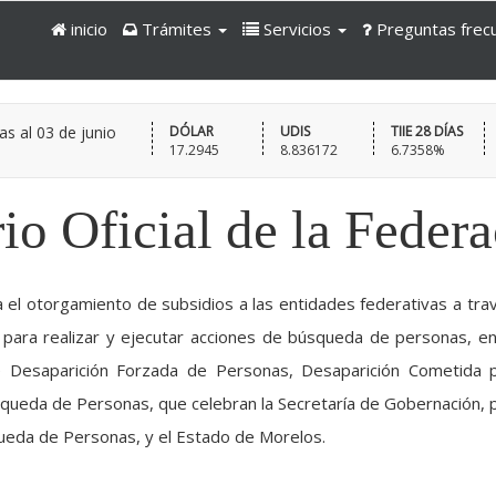
inicio
Trámites
Servicios
Preguntas frec
as al
03 de junio
DÓLAR
UDIS
TIIE 28 DÍAS
17.2945
8.836172
6.7358%
io Oficial de la Feder
 el otorgamiento de subsidios a las entidades federativas a tra
ara realizar y ejecutar acciones de búsqueda de personas, en
 Desaparición Forzada de Personas, Desaparición Cometida 
squeda de Personas, que celebran la Secretaría de Gobernación, 
ueda de Personas, y el Estado de Morelos.