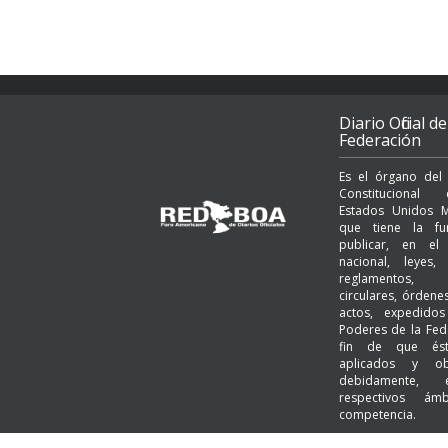
Diario Oficial de
Federación
Es el órgano del
Constituciona
Estados Unidos M
que tiene la fu
publicar, en el t
nacional, leyes, 
reglamentos, a
circulares, órden
actos, expedido
Poderes de la Fed
fin de que és
aplicados y ob
debidamente,
respectivos ám
competencia.