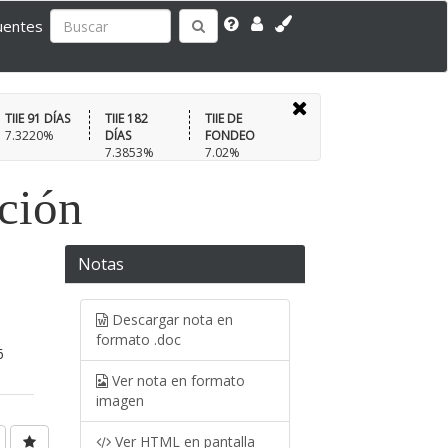
uentes
TIIE 91 DÍAS
TIIE 182
TIIE DE
7.3220%
DÍAS
FONDEO
7.3853%
7.02%
ación
Notas
Descargar nota en
formato .doc
6
Ver nota en formato
imagen
Ver HTML en pantalla