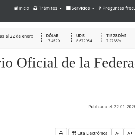
inicio
Trámites
Servicios
Preguntas frec
as al
22 de enero
DÓLAR
UDIS
TIIE 28 DÍAS
17.4520
8.672954
7.2785%
io Oficial de la Feder
Publicado el: 22-01-202
Cita Electrónica
A-
A+