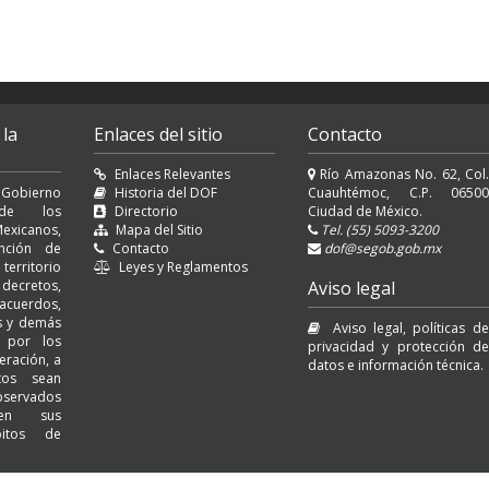
 la
Enlaces del sitio
Contacto
Enlaces Relevantes
Río Amazonas No. 62, Col.
 Gobierno
Historia del DOF
Cuauhtémoc, C.P. 06500
l de los
Directorio
Ciudad de México.
exicanos,
Mapa del Sitio
Tel. (55) 5093-3200
nción de
Contacto
dof@segob.gob.mx
erritorio
Leyes y Reglamentos
decretos,
Aviso legal
cuerdos,
es y demás
Aviso legal, políticas de
s por los
privacidad y protección de
eración, a
datos e información técnica.
tos sean
servados
 en sus
bitos de