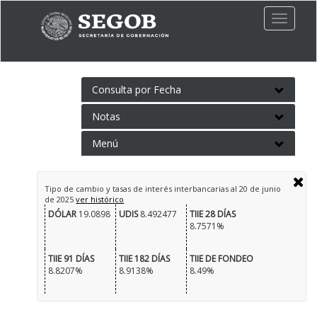
Toggle
naviga
Consulta por Fecha
Notas
Menú
Tipo de cambio y tasas de interés interbancarias al
20 de junio
de 2025
ver histórico
DÓLAR
19.0898
UDIS
8.492477
TIIE 28 DÍAS
8.7571%
TIIE 91 DÍAS
TIIE 182 DÍAS
TIIE DE FONDEO
8.8207%
8.9138%
8.49%