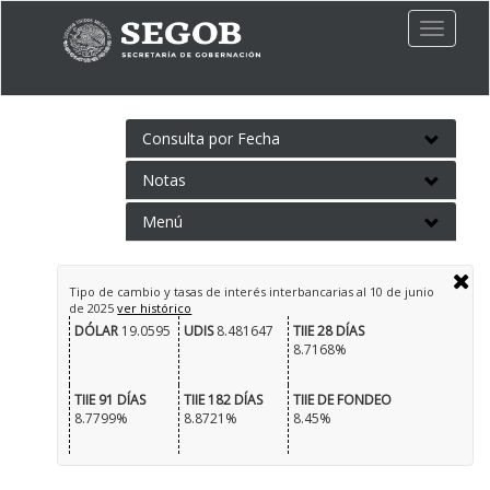
Toggle
naviga
Consulta por Fecha
Notas
Menú
Tipo de cambio y tasas de interés interbancarias al
10 de junio
de 2025
ver histórico
DÓLAR
19.0595
UDIS
8.481647
TIIE 28 DÍAS
8.7168%
TIIE 91 DÍAS
TIIE 182 DÍAS
TIIE DE FONDEO
8.7799%
8.8721%
8.45%