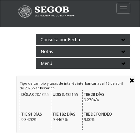
Toggle
naviga
Consulta por Fecha
Notas
Menú
Tipo de cambio y tasas de interés interbancarias al
15 de abril
de 2025
ver histórico
DÓLAR
20.1025
UDIS
8.435155
TIIE 28 DÍAS
9.2704%
TIIE 91 DÍAS
TIIE 182 DÍAS
TIIE DE FONDEO
9.3420%
9.4467%
9.00%