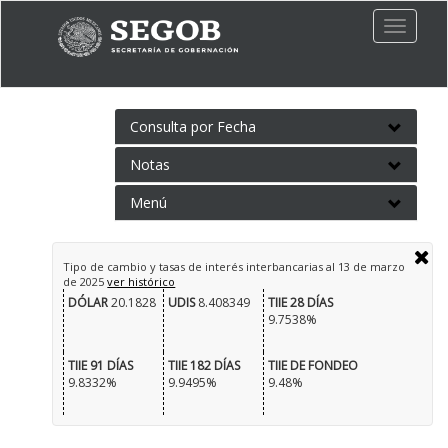
Toggle
naviga
Consulta por Fecha
Notas
Menú
Tipo de cambio y tasas de interés interbancarias al
13 de marzo
de 2025
ver histórico
DÓLAR
20.1828
UDIS
8.408349
TIIE 28 DÍAS
9.7538%
TIIE 91 DÍAS
TIIE 182 DÍAS
TIIE DE FONDEO
9.8332%
9.9495%
9.48%