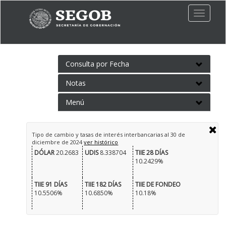
Toggle
naviga
Consulta por Fecha
Notas
Menú
Tipo de cambio y tasas de interés interbancarias al
30 de
diciembre de 2024
ver histórico
DÓLAR
20.2683
UDIS
8.338704
TIIE 28 DÍAS
10.2429%
TIIE 91 DÍAS
TIIE 182 DÍAS
TIIE DE FONDEO
10.5506%
10.6850%
10.18%