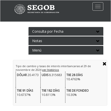
Toggle
naviga
Consulta por Fecha
Notas
Menú
Tipo de cambio y tasas de interés interbancarias al
29 de
noviembre de 2024
ver histórico
DÓLAR
20.4173
UDIS
8.315683
TIIE 28 DÍAS
10.4763%
TIIE 91 DÍAS
TIIE 182 DÍAS
TIIE DE FONDEO
10.6737%
10.8113%
10.30%