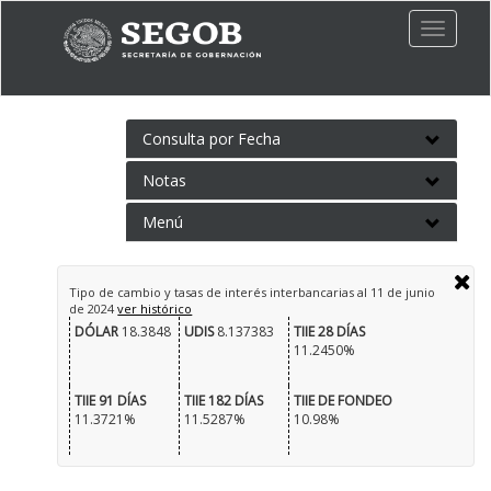
Toggle
naviga
Consulta por Fecha
Notas
Menú
Tipo de cambio y tasas de interés interbancarias al
11 de junio
de 2024
ver histórico
DÓLAR
18.3848
UDIS
8.137383
TIIE 28 DÍAS
11.2450%
TIIE 91 DÍAS
TIIE 182 DÍAS
TIIE DE FONDEO
11.3721%
11.5287%
10.98%