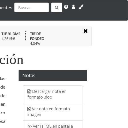
uentes
TIIE 91 DÍAS
TIIE DE
4.2615%
FONDEO
4.04%
ación
Notas
las
 de
Descargar nota en
 de
formato .doc
 en
Ver nota en formato
tro
imagen
esa
Ver HTML en pantalla