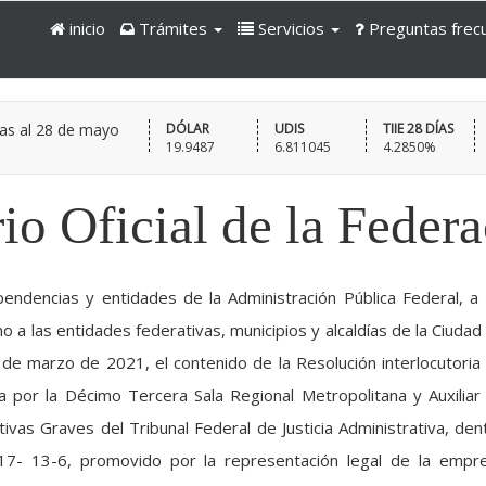
inicio
Trámites
Servicios
Preguntas frec
as al
28 de mayo
DÓLAR
UDIS
TIIE 28 DÍAS
19.9487
6.811045
4.2850%
io Oficial de la Feder
pendencias y entidades de la Administración Pública Federal, a 
 a las entidades federativas, municipios y alcaldías de la Ciudad
de marzo de 2021, el contenido de la Resolución interlocutoria
 por la Décimo Tercera Sala Regional Metropolitana y Auxiliar
vas Graves del Tribunal Federal de Justicia Administrativa, den
17- 13-6, promovido por la representación legal de la empr