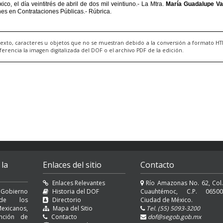
exto, caracteres u objetos que no se muestran debido a la conversión a formato H
ncia la imagen digitalizada del DOF o el archivo PDF de la edición.
 la
Enlaces del sitio
Contacto
Enlaces Relevantes
Río Amazonas No. 62, Col.
 Gobierno
Historia del DOF
Cuauhtémoc, C.P. 06500
l de los
Directorio
Ciudad de México.
exicanos,
Mapa del Sitio
Tel. (55) 5093-3200
nción de
Contacto
dof@segob.gob.mx