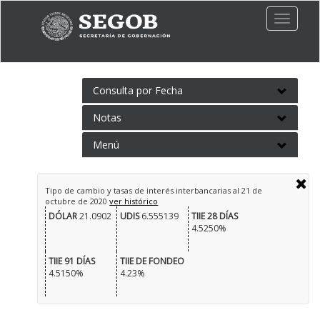
Toggle
naviga
Consulta por Fecha
Notas
Menú
Tipo de cambio y tasas de interés interbancarias al
21 de
octubre de 2020
ver histórico
DÓLAR
21.0902
UDIS
6.555139
TIIE 28 DÍAS
4.5250%
TIIE 91 DÍAS
TIIE DE FONDEO
4.5150%
4.23%