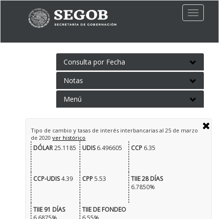
Toggle
naviga
Consulta por Fecha
Notas
Menú
Tipo de cambio y tasas de interés interbancarias al
25 de marzo
de 2020
ver histórico
DÓLAR
25.1185
UDIS
6.496605
CCP
6.35
CCP-UDIS
4.39
CPP
5.53
TIIE 28 DÍAS
6.7850%
TIIE 91 DÍAS
TIIE DE FONDEO
6.6875%
6.55%