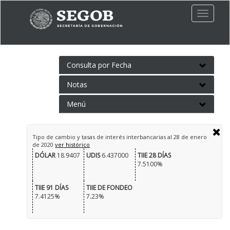
Toggle
naviga
Consulta por Fecha
Notas
Menú
Tipo de cambio y tasas de interés interbancarias al
28 de enero
de 2020
ver histórico
DÓLAR
18.9407
UDIS
6.437000
TIIE 28 DÍAS
7.5100%
TIIE 91 DÍAS
TIIE DE FONDEO
7.4125%
7.23%