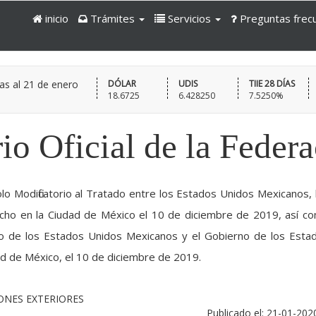
inicio
Trámites
Servicios
Preguntas frec
as al
21 de enero
DÓLAR
UDIS
TIIE 28 DÍAS
18.6725
6.428250
7.5250%
io Oficial de la Feder
o Modificatorio al Tratado entre los Estados Unidos Mexicanos, 
cho en la Ciudad de México el 10 de diciembre de 2019, así c
no de los Estados Unidos Mexicanos y el Gobierno de los Esta
ad de México, el 10 de diciembre de 2019.
IONES EXTERIORES
Publicado el: 21-01-202