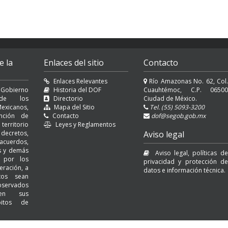
e la
Enlaces del sitio
Contacto
Enlaces Relevantes
Río Amazonas No. 62, Col.
 Gobierno
Historia del DOF
Cuauhtémoc, C.P. 06500
l de los
Directorio
Ciudad de México.
exicanos,
Mapa del Sitio
Tel. (55) 5093-3200
nción de
Contacto
dof@segob.gob.mx
erritorio
Leyes y Reglamentos
decretos,
Aviso legal
cuerdos,
es y demás
Aviso legal, políticas de
s por los
privacidad y protección de
eración, a
datos e información técnica.
tos sean
servados
 en sus
bitos de