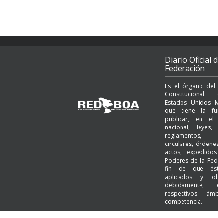
Diario Oficial d
Federación
Es el órgano del
Constituciona
Estados Unidos M
que tiene la fu
publicar, en el t
nacional, leyes, 
reglamentos, a
circulares, órden
actos, expedido
Poderes de la Fed
fin de que és
aplicados y ob
debidamente,
respectivos ám
competencia.