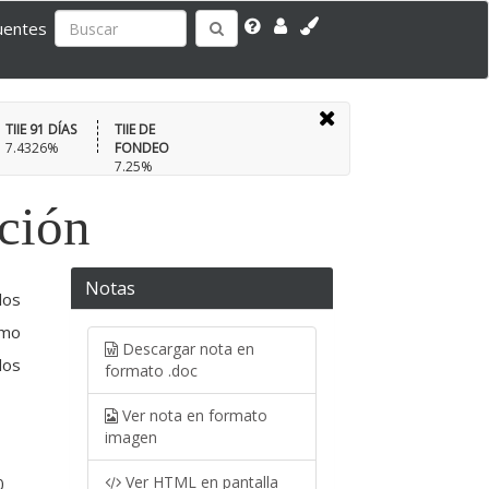
uentes
TIIE 91 DÍAS
TIIE DE
7.4326%
FONDEO
7.25%
ación
Notas
los
omo
Descargar nota en
dos
formato .doc
Ver nota en formato
imagen
Ver HTML en pantalla
0