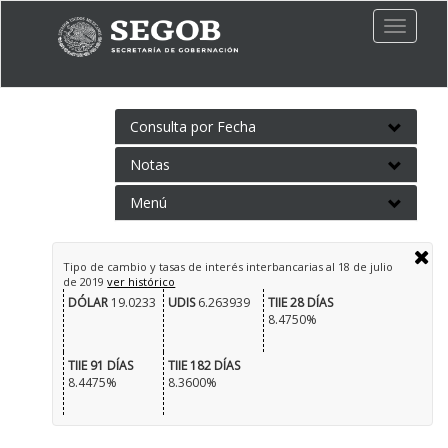
Toggle
naviga
Consulta por Fecha
Notas
Menú
Tipo de cambio y tasas de interés interbancarias al
18 de julio
de 2019
ver histórico
DÓLAR
19.0233
UDIS
6.263939
TIIE 28 DÍAS
8.4750%
TIIE 91 DÍAS
TIIE 182 DÍAS
8.4475%
8.3600%