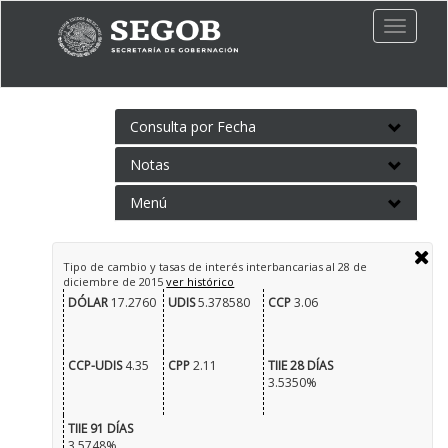
Toggle
naviga
Consulta por Fecha
Notas
Menú
Tipo de cambio y tasas de interés interbancarias al
28 de
diciembre de 2015
ver histórico
DÓLAR
17.2760
UDIS
5.378580
CCP
3.06
CCP-UDIS
4.35
CPP
2.11
TIIE 28 DÍAS
3.5350%
TIIE 91 DÍAS
3.5748%