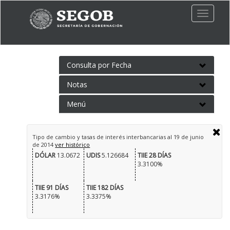
Toggle
naviga
Consulta por Fecha
Notas
Menú
Tipo de cambio y tasas de interés interbancarias al
19 de junio
de 2014
ver histórico
DÓLAR
13.0672
UDIS
5.126684
TIIE 28 DÍAS
3.3100%
TIIE 91 DÍAS
TIIE 182 DÍAS
3.3176%
3.3375%