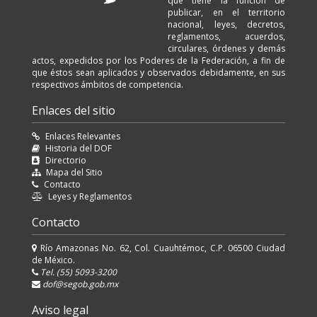
que tiene la función de
publicar, en el territorio
nacional, leyes, decretos,
reglamentos, acuerdos,
circulares, órdenes y demás
actos, expedidos por los Poderes de la Federación, a fin de
que éstos sean aplicados y observados debidamente, en sus
respectivos ámbitos de competencia.
Enlaces del sitio
Enlaces Relevantes
Historia del DOF
Directorio
Mapa del Sitio
Contacto
Leyes y Reglamentos
Contacto
Río Amazonas No. 62, Col. Cuauhtémoc, C.P. 06500 Ciudad
de México.
Tel. (55) 5093-3200
dof@segob.gob.mx
Aviso legal